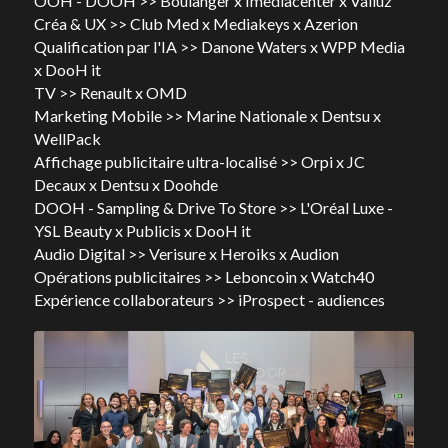
OOH - DOOH >> Boulanger x Imediacenter x Valiuz
Créa & UX >> Club Med x Mediakeys x Azerion
Qualification par l'IA >> Danone Waters x WPP Media 
x DooH it
TV >> Renault x OMD
Marketing Mobile >> Marine Nationale x Dentsu x 
WellPack
Affichage publicitaire ultra-localisé >> Orpi x JC 
Decaux x Dentsu x Doohde
DOOH - Sampling & Drive To Store >> L'Oréal Luxe - 
YSL Beauty x Publicis x DooH it
Audio Digital >> Verisure x Heroiks x Audion
Opérations publicitaires >> Leboncoin x Watch40
Expérience collaborateurs >> iProspect - audiences