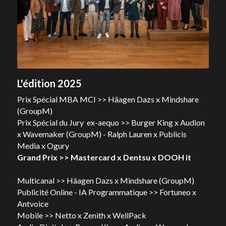
L'édition 2025
Prix Spécial MBA MCI >> Häagen Dazs x Mindshare 
(GroupM)
Prix Spécial du Jury  ex-aequo >> Burger King x Audion 
x Wavemaker (GroupM) - Ralph Lauren x Publicis 
Media x Ogury
Grand Prix >> Mastercard x Dentsu x DOOH it
Multicanal >> Häagen Dazs x Mindshare (GroupM)
Publicité Online - IA Programmatique >> Fortuneo x 
Antvoice
Mobile >> Netto x Zenith x WellPack