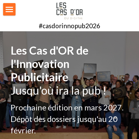
Accueil
#casdorinnopub2026
Mission
Les Cas d'OR de 
Nos palmarès
l'Innovation 
Catégories
Publicitaire
Le Jury 2026
Jusqu'où ira la pub !
Retroplanning
Prochaine édition en mars 2027. 
Galerie Photo 2026
Dépôt des dossiers jusqu'au 20 
Nos Awards
février.
Nous contacter