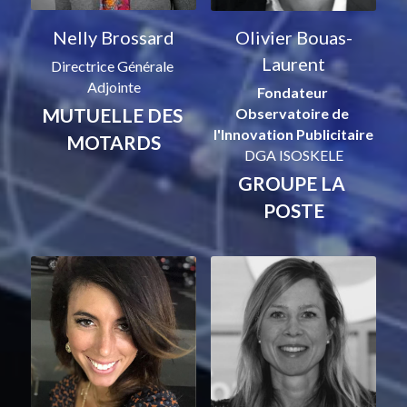
Nelly Brossard
Olivier Bouas-
Laurent
Directrice Générale 
Adjointe
Fondateur 
MUTUELLE DES 
Observatoire de 
l'Innovation Publicitaire
MOTARDS
DGA ISOSKELE
GROUPE LA 
POSTE